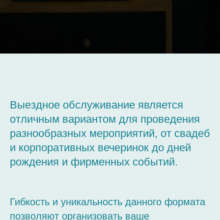
Выездное обслуживание является
отличным вариантом для проведения
разнообразных мероприятий, от свадеб
и корпоративных вечеринок до дней
рождения и фирменных событий.
Гибкость и уникальность данного формата
позволяют организовать ваше